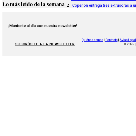
Lo más leído de la semana
2
Coperion entrega tres extrusoras a u
¡Mantente al día con nuestra newsletter!
Quiénes somos
|
Contacto
|
Aviso Legal
SUSCRÍBETE A LA NEWSLETTER
© 2025 