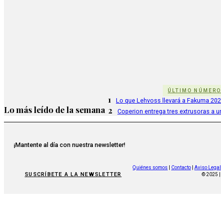
ÚLTIMO NÚMER
1
Lo que Lehvoss llevará a Fakuma 20
Lo más leído de la semana
2
Coperion entrega tres extrusoras a u
¡Mantente al día con nuestra newsletter!
Quiénes somos
|
Contacto
|
Aviso Legal
SUSCRÍBETE A LA NEWSLETTER
© 2025 