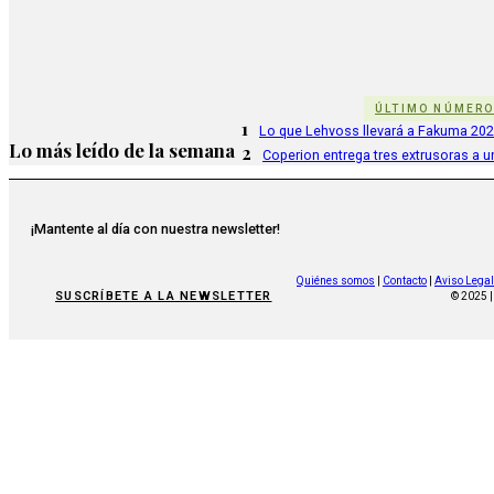
ÚLTIMO NÚMER
1
Lo que Lehvoss llevará a Fakuma 20
Lo más leído de la semana
2
Coperion entrega tres extrusoras a u
¡Mantente al día con nuestra newsletter!
Quiénes somos
|
Contacto
|
Aviso Legal
SUSCRÍBETE A LA NEWSLETTER
© 2025 