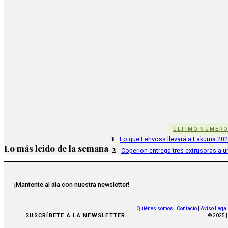
ÚLTIMO NÚMER
1
Lo que Lehvoss llevará a Fakuma 20
Lo más leído de la semana
2
Coperion entrega tres extrusoras a u
¡Mantente al día con nuestra newsletter!
Quiénes somos
|
Contacto
|
Aviso Legal
SUSCRÍBETE A LA NEWSLETTER
© 2025 