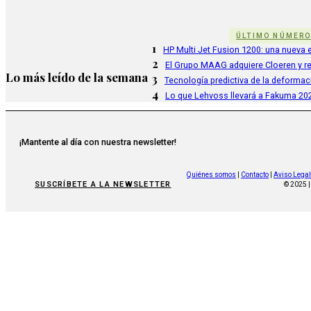
ÚLTIMO NÚMER
1
HP Multi Jet Fusion 1200: una nueva e
2
El Grupo MAAG adquiere Cloeren y r
Lo más leído de la semana
3
Tecnología predictiva de la deformac
4
Lo que Lehvoss llevará a Fakuma 20
¡Mantente al día con nuestra newsletter!
Quiénes somos
|
Contacto
|
Aviso Legal
SUSCRÍBETE A LA NEWSLETTER
© 2025 