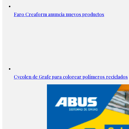
Faro Creaform anuncia nuevos productos
Cycolen de Grafe para colorear polímeros reciclados