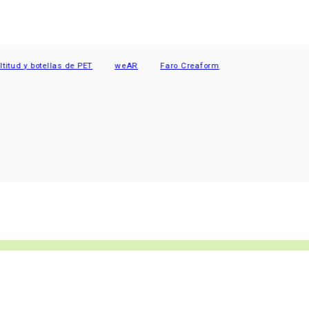
 y botellas de PET
weAR
Faro Creaform