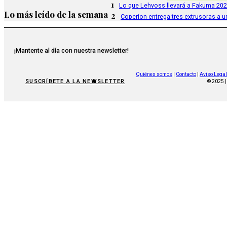
1
Lo que Lehvoss llevará a Fakuma 20
Lo más leído de la semana
2
Coperion entrega tres extrusoras a u
¡Mantente al día con nuestra newsletter!
Quiénes somos
|
Contacto
|
Aviso Legal
SUSCRÍBETE A LA NEWSLETTER
© 2025 