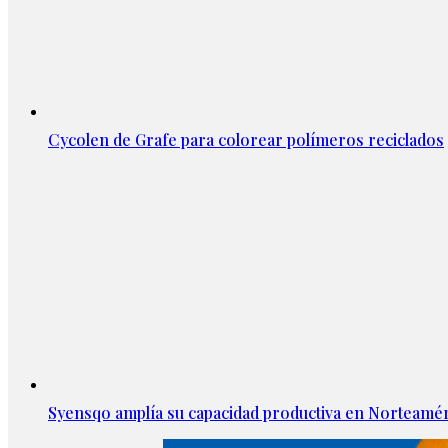
Cycolen de Grafe para colorear polímeros reciclados
Syensqo amplía su capacidad productiva en Norteamér