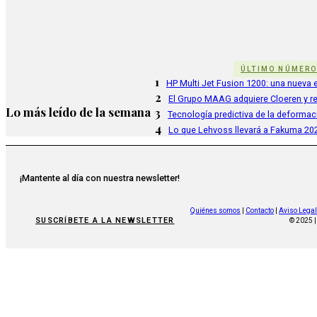
ÚLTIMO NÚMER
1
HP Multi Jet Fusion 1200: una nueva e
2
El Grupo MAAG adquiere Cloeren y r
Lo más leído de la semana
3
Tecnología predictiva de la deformac
4
Lo que Lehvoss llevará a Fakuma 20
¡Mantente al día con nuestra newsletter!
Quiénes somos
|
Contacto
|
Aviso Legal
SUSCRÍBETE A LA NEWSLETTER
© 2025 