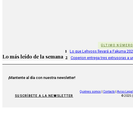
ÚLTIMO NÚMER
1
Lo que Lehvoss llevará a Fakuma 20
Lo más leído de la semana
2
Coperion entrega tres extrusoras a u
¡Mantente al día con nuestra newsletter!
Quiénes somos
|
Contacto
|
Aviso Legal
SUSCRÍBETE A LA NEWSLETTER
© 2025 