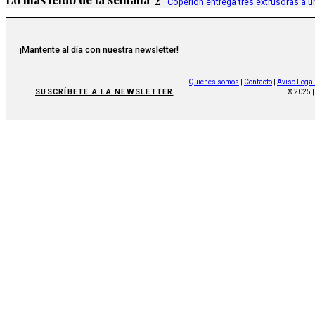
2
Coperion entrega tres extrusoras a u
¡Mantente al día con nuestra newsletter!
Quiénes somos
|
Contacto
|
Aviso Legal
SUSCRÍBETE A LA NEWSLETTER
© 2025 