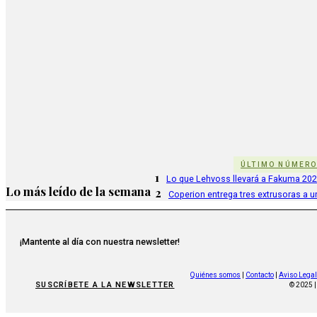
ÚLTIMO NÚMER
1
Lo que Lehvoss llevará a Fakuma 20
Lo más leído de la semana
2
Coperion entrega tres extrusoras a u
¡Mantente al día con nuestra newsletter!
Quiénes somos
|
Contacto
|
Aviso Legal
SUSCRÍBETE A LA NEWSLETTER
© 2025 