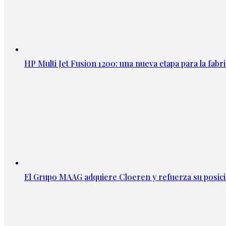
HP Multi Jet Fusion 1200: una nueva etapa para la fabri
El Grupo MAAG adquiere Cloeren y refuerza su posic