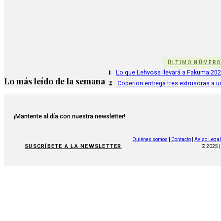
ÚLTIMO NÚMER
1
Lo que Lehvoss llevará a Fakuma 20
Lo más leído de la semana
2
Coperion entrega tres extrusoras a u
¡Mantente al día con nuestra newsletter!
Quiénes somos
|
Contacto
|
Aviso Legal
SUSCRÍBETE A LA NEWSLETTER
© 2025 