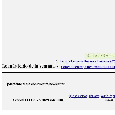
ÚLTIMO NÚMER
1
Lo que Lehvoss llevará a Fakuma 20
Lo más leído de la semana
2
Coperion entrega tres extrusoras a u
¡Mantente al día con nuestra newsletter!
Quiénes somos
|
Contacto
|
Aviso Legal
SUSCRÍBETE A LA NEWSLETTER
© 2025 