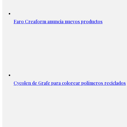
Faro Creaform anuncia nuevos productos
Cycolen de Grafe para colorear polímeros reciclados