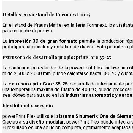
Detalles en su stand de Formnext 2025
En el stand de KraussMaffei en la feria Formnext, los visitant
para un coche deportivo.
La
impresión 3D de gran formato
permite la producción ráp
prototipos funcionales y estudios de diseño. Esto permite impl
Extrusora de desarrollo propio: printCore 35-25
La configuración estándar de la powerPrint Flex incluye un
ro
mide 2.500 x 2.000 mm, puede calentarse hasta 180 °C y cuenta
La
extrusora printCore 35-25
, desarrollada internamente po
una temperatura máxima de fusión de
400 °C
, puede procesar 
sea idóneo para su uso en las
industrias automotriz y aeroe
Flexibilidad y servicio
powerPrint Flex utiliza el
sistema Sinumerik One de Sieme
Gracias a su
diseño modular
, powerPrint Flex puede integrar
El resultado es una solución completa, óptimamente adaptada 