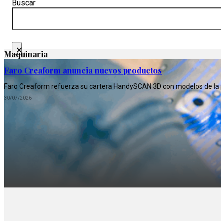
Buscar
×
Maquinaria
Faro Creaform anuncia nuevos productos
Faro Creaform refuerza su cartera HandySCAN 3D con modelos de la pró
30/07/2026