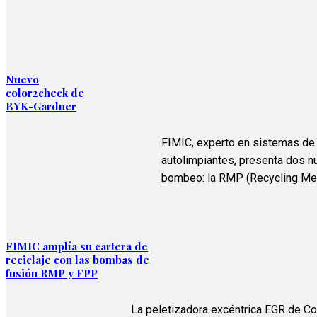
Nuevo
color2check de
BYK-Gardner
FIMIC, experto en sistemas de f
autolimpiantes, presenta dos n
bombeo: la RMP (Recycling Me
FIMIC amplía su cartera de
reciclaje con las bombas de
fusión RMP y FPP
La peletizadora excéntrica EGR de Co