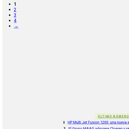
1
2
3
4
→
ÚLTIMO NÚMER
1
HP Multi Jet Fusion 1200: una nueva e
2
El Grupo MAAG adquiere Cloeren y r