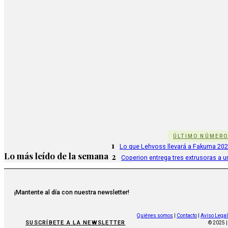
ÚLTIMO NÚMER
1
Lo que Lehvoss llevará a Fakuma 20
Lo más leído de la semana
2
Coperion entrega tres extrusoras a u
¡Mantente al día con nuestra newsletter!
Quiénes somos
|
Contacto
|
Aviso Legal
SUSCRÍBETE A LA NEWSLETTER
© 2025 