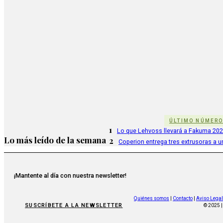
ÚLTIMO NÚMER
1
Lo que Lehvoss llevará a Fakuma 20
Lo más leído de la semana
2
Coperion entrega tres extrusoras a u
¡Mantente al día con nuestra newsletter!
Quiénes somos
|
Contacto
|
Aviso Legal
SUSCRÍBETE A LA NEWSLETTER
© 2025 