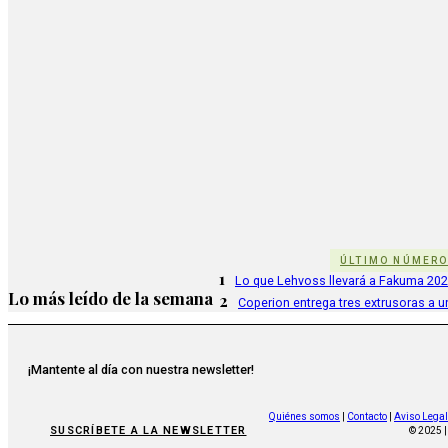
ÚLTIMO NÚMER
1
Lo que Lehvoss llevará a Fakuma 20
Lo más leído de la semana
2
Coperion entrega tres extrusoras a u
¡Mantente al día con nuestra newsletter!
Quiénes somos
|
Contacto
|
Aviso Legal
SUSCRÍBETE A LA NEWSLETTER
© 2025 