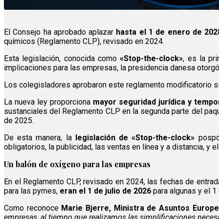
El Consejo ha aprobado aplazar
hasta el 1 de enero de 202
químicos (Reglamento CLP), revisado en 2024.
Esta legislación, conocida como
«Stop-the-clock»
, es la p
implicaciones para las empresas, la presidencia danesa otorgó 
Los colegisladores aprobaron este reglamento modificatorio si
La nueva ley proporciona
mayor seguridad jurídica y tempo
sustanciales del Reglamento CLP en la segunda parte del paqu
de 2025.
De esta manera, la
legislación de «Stop-the-clock»
pospon
obligatorios, la publicidad, las ventas en línea y a distancia, 
Un balón de oxígeno para las empresas
En el Reglamento CLP, revisado en 2024, las fechas de entrada
para las pymes,
eran el 1 de julio de 2026
para algunas y el 1
Como reconoce
Marie Bjerre, Ministra de Asuntos Europ
empresas, al tiempo que realizamos las simplificaciones necesa