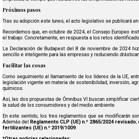
Próximos pasos
Tras su adopción este lunes, el acto legislativo se publicará en 
Recordemos que, en octubre de 2024, el Consejo Europeo instó a
el trabajo. Concretamente, en respuesta a los retos identifica
La Declaración de Budapest del 8 de noviembre de 2024 hizo u
sencillo e inteligente para las empresas y reduciendo drástica
Facilitar las cosas
Como seguimiento al llamamiento de los líderes de la UE, entr
legislación vigente en materia de sostenibilidad, inversión, a
químicos.
Así, las dos propuestas de Ómnibus VI buscan simplificar cie
la salud de los consumidores y del medio ambiente.
En este sentido, los tres reglamentos que se modificarán so
Además del
Reglamento CLP (UE) n.º 2865/2024 revisado
;
fertilizantes (UE) n.º 2019/1009
.
*Otras noticias relacionadas: