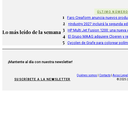
ÚLTIMO NÚMER
1
Faro Creaform anuncia nuevos produ
2
+Industry 2027 incluirá la segunda e
3
HP Multi Jet Fusion 1200: una nueva e
Lo más leído de la semana
4
El Grupo MAAG adquiere Cloeren y r
5
Cycolen de Grafe para colorear polí
¡Mantente al día con nuestra newsletter!
Quiénes somos
|
Contacto
|
Aviso Legal
SUSCRÍBETE A LA NEWSLETTER
© 2025 