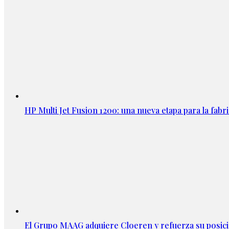
HP Multi Jet Fusion 1200: una nueva etapa para la fabri
El Grupo MAAG adquiere Cloeren y refuerza su posic