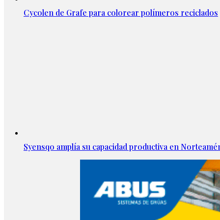
Cycolen de Grafe para colorear polímeros reciclados
Syensqo amplía su capacidad productiva en Norteamér