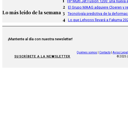
1
HP Multi Jet Fusion 1200: una nueva e
2
El Grupo MAAG adquiere Cloeren y r
Lo más leído de la semana
3
Tecnología predictiva de la deformac
4
Lo que Lehvoss llevará a Fakuma 20
¡Mantente al día con nuestra newsletter!
Quiénes somos
|
Contacto
|
Aviso Legal
SUSCRÍBETE A LA NEWSLETTER
© 2025 