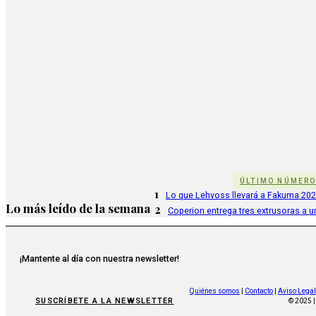
ÚLTIMO NÚMER
1
Lo que Lehvoss llevará a Fakuma 20
Lo más leído de la semana
2
Coperion entrega tres extrusoras a u
¡Mantente al día con nuestra newsletter!
Quiénes somos
|
Contacto
|
Aviso Legal
SUSCRÍBETE A LA NEWSLETTER
© 2025 