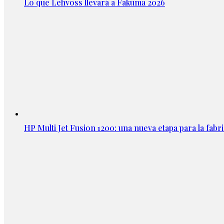
Lo que Lehvoss llevará a Fakuma 2026
HP Multi Jet Fusion 1200: una nueva etapa para la fabri