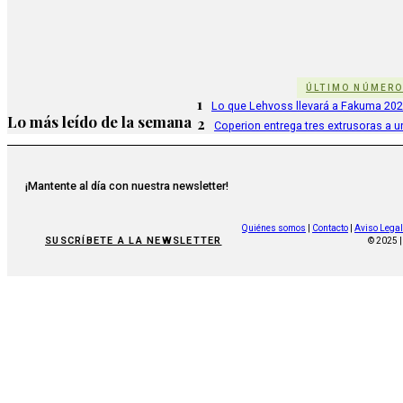
ÚLTIMO NÚMER
1
Lo que Lehvoss llevará a Fakuma 20
Lo más leído de la semana
2
Coperion entrega tres extrusoras a u
¡Mantente al día con nuestra newsletter!
Quiénes somos
|
Contacto
|
Aviso Legal
SUSCRÍBETE A LA NEWSLETTER
© 2025 