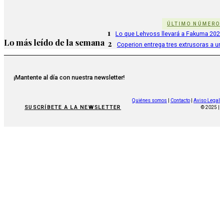
ÚLTIMO NÚMER
1
Lo que Lehvoss llevará a Fakuma 20
Lo más leído de la semana
2
Coperion entrega tres extrusoras a u
¡Mantente al día con nuestra newsletter!
Quiénes somos
|
Contacto
|
Aviso Legal
SUSCRÍBETE A LA NEWSLETTER
© 2025 