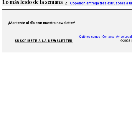
Lo más leído de la semana
2
Coperion entrega tres extrusoras a u
¡Mantente al día con nuestra newsletter!
Quiénes somos
|
Contacto
|
Aviso Legal
SUSCRÍBETE A LA NEWSLETTER
© 2025 