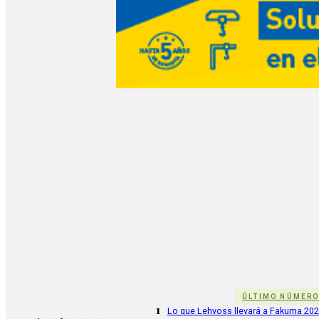
ÚLTIMO NÚMER
1
Lo que Lehvoss llevará a Fakuma 20