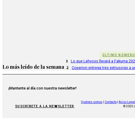
ÚLTIMO NÚMER
1
Lo que Lehvoss llevará a Fakuma 20
Lo más leído de la semana
2
Coperion entrega tres extrusoras a u
¡Mantente al día con nuestra newsletter!
Quiénes somos
|
Contacto
|
Aviso Legal
SUSCRÍBETE A LA NEWSLETTER
© 2025 