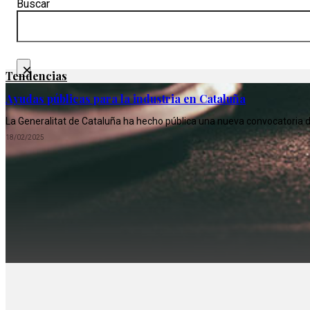
Buscar
×
Tendencias
Ayudas públicas para la industria en Cataluña
La Generalitat de Cataluña ha hecho pública una nueva convocatoria de
18/02/2025