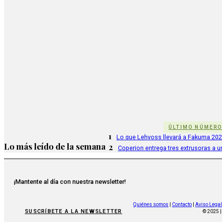
ÚLTIMO NÚMER
1
Lo que Lehvoss llevará a Fakuma 20
Lo más leído de la semana
2
Coperion entrega tres extrusoras a u
¡Mantente al día con nuestra newsletter!
Quiénes somos
|
Contacto
|
Aviso Legal
SUSCRÍBETE A LA NEWSLETTER
© 2025 