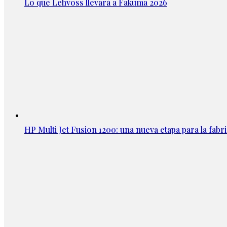
Lo que Lehvoss llevará a Fakuma 2026
HP Multi Jet Fusion 1200: una nueva etapa para la fabri