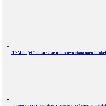
HP Multi Jet Fusion 1200: una nueva etapa para la fabri
El Grupo MAAG adquiere Cloeren y refuerza su posic