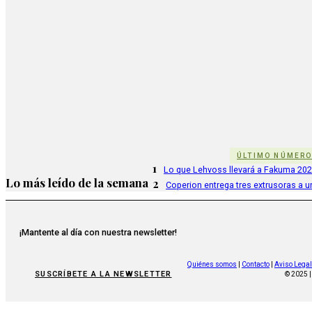
ÚLTIMO NÚMER
1
Lo que Lehvoss llevará a Fakuma 20
Lo más leído de la semana
2
Coperion entrega tres extrusoras a u
¡Mantente al día con nuestra newsletter!
Quiénes somos
|
Contacto
|
Aviso Legal
SUSCRÍBETE A LA NEWSLETTER
© 2025 