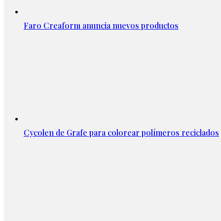
Faro Creaform anuncia nuevos productos
Cycolen de Grafe para colorear polímeros reciclados