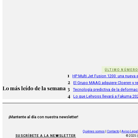
ÚLTIMO NÚMER
1
HP Multi Jet Fusion 1200: una nueva e
2
El Grupo MAAG adquiere Cloeren y r
Lo más leído de la semana
3
Tecnología predictiva de la deformac
4
Lo que Lehvoss llevará a Fakuma 20
¡Mantente al día con nuestra newsletter!
Quiénes somos
|
Contacto
|
Aviso Legal
SUSCRÍBETE A LA NEWSLETTER
© 2025 