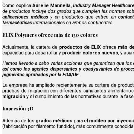
Como explica
Aurelie Mannella,
Industry Manager Healthcar
de productos incluye dos grados que cumplen las normas so
aplicaciones médicas
y en productos que entren en
contac
farmacéuticas
internacionales en ambos continentes.
ELIX Polymers ofrece más de 130 colores
Actualmente, la cartera de
productos de ELIX
ofrece
más de
capacidad para desarrollar y
producir colores nuevos
, y asu
Hemos llevado a cabo varias acciones que garantizan que los 
así como los agentes dispersantes y coadyuvantes de proce
pigmentos aprobados por la FDA/UE
.
La empresa ha ampliado recientemente su cartera de produc
pruebas de migración con diferentes simulantes alimentarios, 
migración
y el cumplimiento de las normativas durante la fase
Impresión 3D
Además de los
grados médicos
para el
moldeo por inyecci
(fabricación por filamento fundido), más comúnmente conocid