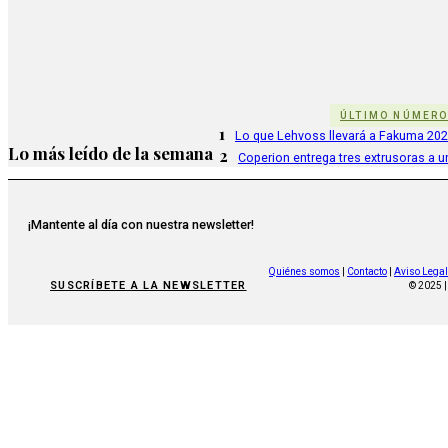
ÚLTIMO NÚMER
1
Lo que Lehvoss llevará a Fakuma 20
Lo más leído de la semana
2
Coperion entrega tres extrusoras a u
¡Mantente al día con nuestra newsletter!
Quiénes somos
|
Contacto
|
Aviso Legal
SUSCRÍBETE A LA NEWSLETTER
© 2025 