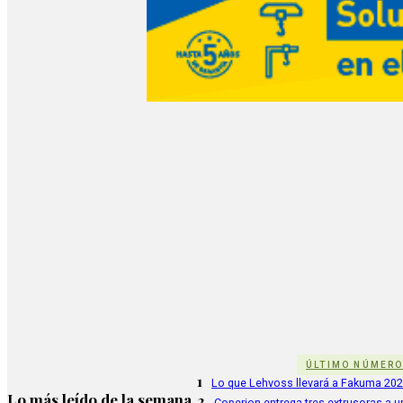
ÚLTIMO NÚMER
1
Lo que Lehvoss llevará a Fakuma 20
Lo más leído de la semana
2
Coperion entrega tres extrusoras a u