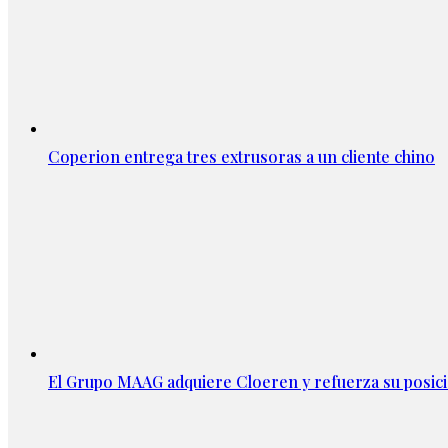
Coperion entrega tres extrusoras a un cliente chino
El Grupo MAAG adquiere Cloeren y refuerza su posic