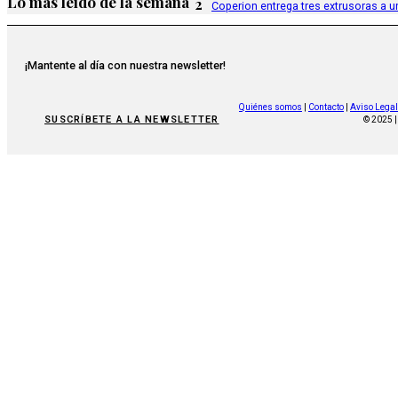
Lo más leído de la semana
2
Coperion entrega tres extrusoras a u
¡Mantente al día con nuestra newsletter!
Quiénes somos
|
Contacto
|
Aviso Legal
SUSCRÍBETE A LA NEWSLETTER
© 2025 