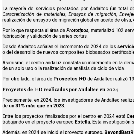
La mayoría de servicios prestados por Andaltec (un total d
Caracterización de materiales
,
Ensayos de migración
,
Enveje
realización de ensayos de migración global en aceite de oliva,
Por lo que respecta al área de
Prototipos
, materializó 102 ser
fabricación y validación de series cortas.
Desde Andaltec señalan el incremento de 2024 de los
servici
o del desarrollo de nuevos composites biobasados certificab
Asimismo, el centro andaluz constata un incremento en la de
de un solo uso o la realización de análisis de ciclo de vida.
Por otro lado, el área de
Proyectos I+D
de Andaltec realizó 19
Proyectos de I+D realizados por Andaltec en 2024
Precisamente, en 2024, los investigadores de Andaltec reali
de
un 31% más que en 2023
.
Entre los proyectos finalizados por el centro en 2024 está
Ce
trabajando en el proyecto europeo
Estella
. Esta investigación 
Además, en 2024 se inició el proyecto europeo,
BeyondBattR