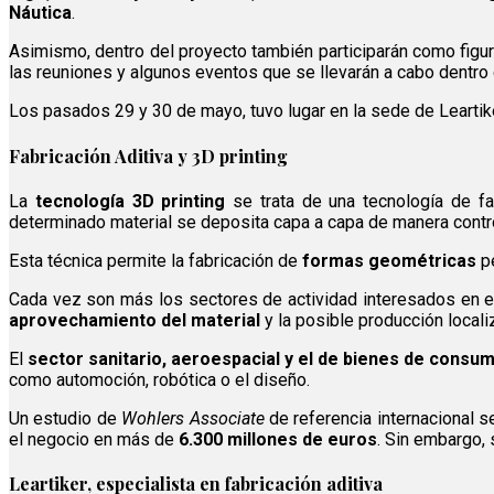
Náutica
.
Asimismo, dentro del proyecto también participarán como figu
las reuniones y algunos eventos que se llevarán a cabo dentro d
Los pasados 29 y 30 de mayo, tuvo lugar en la sede de Leartike
Fabricación Aditiva y 3D printing
La
tecnología 3D printing
se trata de una tecnología de fab
determinado material se deposita capa a capa de manera contro
Esta técnica permite la fabricación de
formas geométricas
pe
Cada vez son más los sectores de actividad interesados en est
aprovechamiento del material
y la posible producción locali
El
sector sanitario, aeroespacial y el de bienes de consu
como automoción, robótica o el diseño.
Un estudio de
Wohlers Associate
de referencia internacional se
el negocio en más de
6.300 millones de euros
. Sin embargo,
Leartiker, especialista en fabricación aditiva