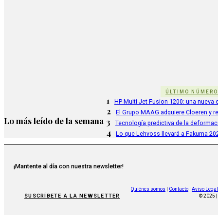
ÚLTIMO NÚMER
1
HP Multi Jet Fusion 1200: una nueva e
2
El Grupo MAAG adquiere Cloeren y r
Lo más leído de la semana
3
Tecnología predictiva de la deformac
4
Lo que Lehvoss llevará a Fakuma 20
¡Mantente al día con nuestra newsletter!
Quiénes somos
|
Contacto
|
Aviso Legal
SUSCRÍBETE A LA NEWSLETTER
© 2025 