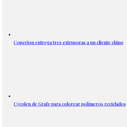
Coperion entrega tres extrusoras a un cliente chino
Cycolen de Grafe para colorear polímeros reciclados