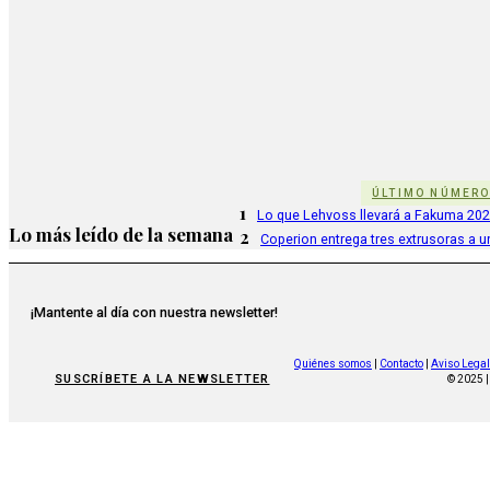
ÚLTIMO NÚMER
1
Lo que Lehvoss llevará a Fakuma 20
Lo más leído de la semana
2
Coperion entrega tres extrusoras a u
¡Mantente al día con nuestra newsletter!
Quiénes somos
|
Contacto
|
Aviso Legal
SUSCRÍBETE A LA NEWSLETTER
© 2025 