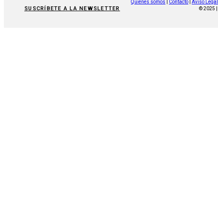
Quiénes somos
|
Contacto
|
Aviso Legal
SUSCRÍBETE A LA NEWSLETTER
© 2025 