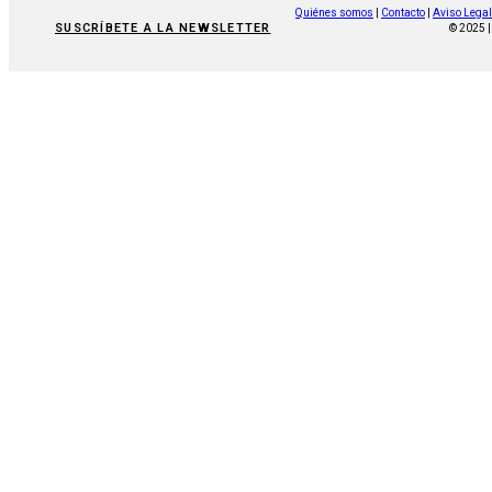
Quiénes somos
|
Contacto
|
Aviso Legal
SUSCRÍBETE A LA NEWSLETTER
© 2025 