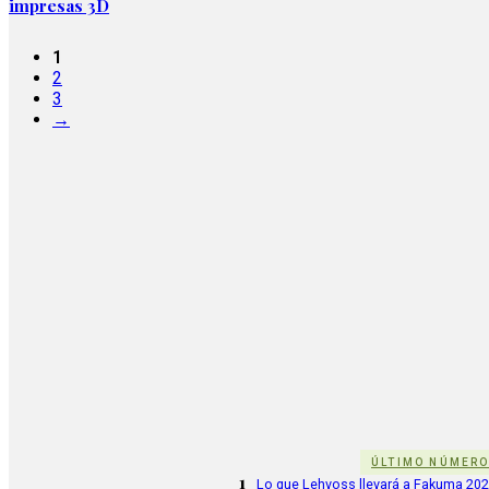
impresas 3D
1
2
3
→
ÚLTIMO NÚMER
1
Lo que Lehvoss llevará a Fakuma 20