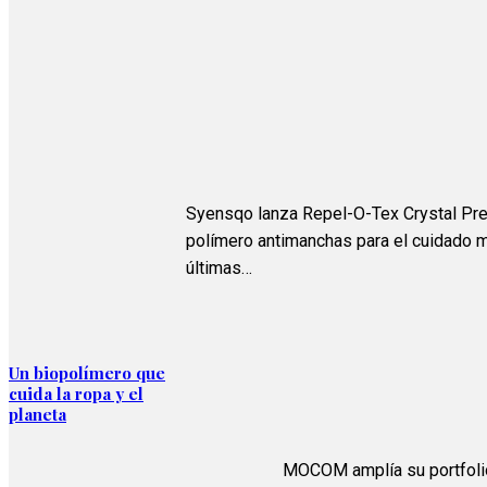
Syensqo lanza Repel-O-Tex Crystal Pr
polímero antimanchas para el cuidado m
últimas…
Un biopolímero que
cuida la ropa y el
planeta
MOCOM amplía su portfol