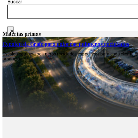
Buscar
×
Materias primas
Cycolen de Grafe para colorear polímeros reciclados
Cycolen combina polímeros reciclados específicos para cada cliente co
producto…
30/07/2026