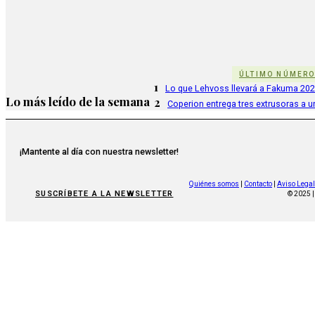
ÚLTIMO NÚMER
1
Lo que Lehvoss llevará a Fakuma 20
Lo más leído de la semana
2
Coperion entrega tres extrusoras a u
¡Mantente al día con nuestra newsletter!
Quiénes somos
|
Contacto
|
Aviso Legal
SUSCRÍBETE A LA NEWSLETTER
© 2025 