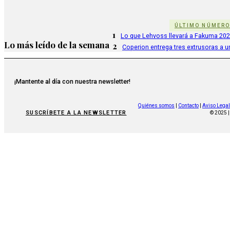
ÚLTIMO NÚMER
1
Lo que Lehvoss llevará a Fakuma 20
Lo más leído de la semana
2
Coperion entrega tres extrusoras a u
¡Mantente al día con nuestra newsletter!
Quiénes somos
|
Contacto
|
Aviso Legal
SUSCRÍBETE A LA NEWSLETTER
© 2025 