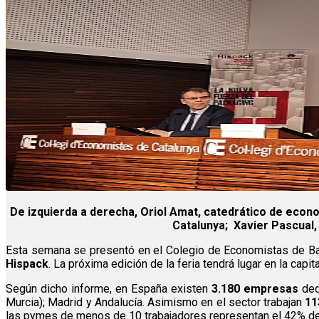
De izquierda a derecha, Oriol Amat, catedrático de econo
Catalunya; Xavier Pascual, 
Esta semana se presentó en el Colegio de Economistas de Ba
Hispack
. La próxima edición de la feria tendrá lugar en la capit
Según dicho informe, en España existen
3.180 empresas
ded
Murcia); Madrid y Andalucía. Asimismo en el sector trabajan
11
las pymes de menos de 10 trabajadores representan el 42% del