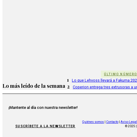
ÚLTIMO NÚMER
1
Lo que Lehvoss llevará a Fakuma 20
Lo más leído de la semana
2
Coperion entrega tres extrusoras a u
¡Mantente al día con nuestra newsletter!
Quiénes somos
|
Contacto
|
Aviso Legal
SUSCRÍBETE A LA NEWSLETTER
© 2025 