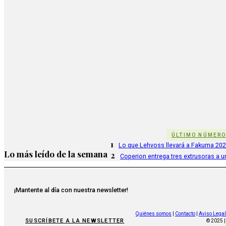
ÚLTIMO NÚMER
1
Lo que Lehvoss llevará a Fakuma 20
Lo más leído de la semana
2
Coperion entrega tres extrusoras a u
¡Mantente al día con nuestra newsletter!
Quiénes somos
|
Contacto
|
Aviso Legal
SUSCRÍBETE A LA NEWSLETTER
© 2025 