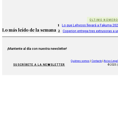
ÚLTIMO NÚMER
1
Lo que Lehvoss llevará a Fakuma 20
Lo más leído de la semana
2
Coperion entrega tres extrusoras a u
¡Mantente al día con nuestra newsletter!
Quiénes somos
|
Contacto
|
Aviso Legal
SUSCRÍBETE A LA NEWSLETTER
© 2025 