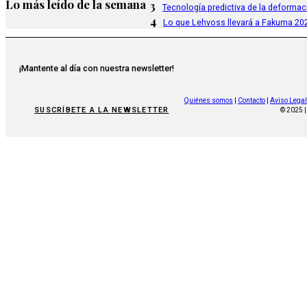
Lo más leído de la semana
3
Tecnología predictiva de la deformac
4
Lo que Lehvoss llevará a Fakuma 20
¡Mantente al día con nuestra newsletter!
Quiénes somos
|
Contacto
|
Aviso Legal
SUSCRÍBETE A LA NEWSLETTER
© 2025 