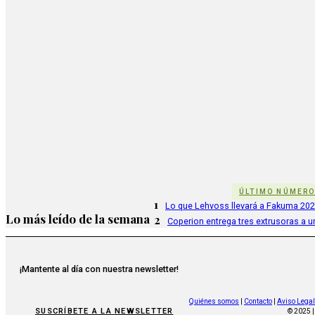
ÚLTIMO NÚMER
1
Lo que Lehvoss llevará a Fakuma 20
Lo más leído de la semana
2
Coperion entrega tres extrusoras a u
¡Mantente al día con nuestra newsletter!
Quiénes somos
|
Contacto
|
Aviso Legal
SUSCRÍBETE A LA NEWSLETTER
© 2025 