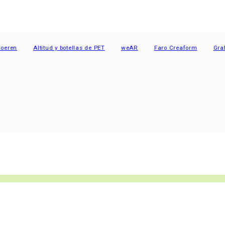
n
Altitud y botellas de PET
weAR
Faro Creaform
Grafe Cy