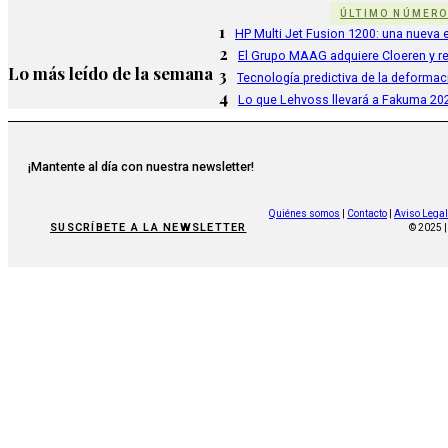
ÚLTIMO NÚMER
1
HP Multi Jet Fusion 1200: una nueva e
2
El Grupo MAAG adquiere Cloeren y r
Lo más leído de la semana
3
Tecnología predictiva de la deformac
4
Lo que Lehvoss llevará a Fakuma 20
¡Mantente al día con nuestra newsletter!
Quiénes somos
|
Contacto
|
Aviso Legal
SUSCRÍBETE A LA NEWSLETTER
© 2025 