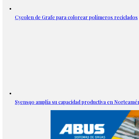
Cycolen de Grafe para colorear polímeros reciclados
Syensqo amplía su capacidad productiva en Norteamér