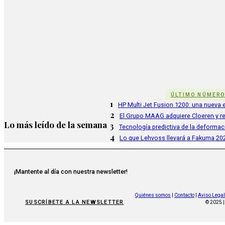
ÚLTIMO NÚMER
1
HP Multi Jet Fusion 1200: una nueva e
2
El Grupo MAAG adquiere Cloeren y r
Lo más leído de la semana
3
Tecnología predictiva de la deformac
4
Lo que Lehvoss llevará a Fakuma 20
¡Mantente al día con nuestra newsletter!
Quiénes somos
|
Contacto
|
Aviso Legal
SUSCRÍBETE A LA NEWSLETTER
© 2025 