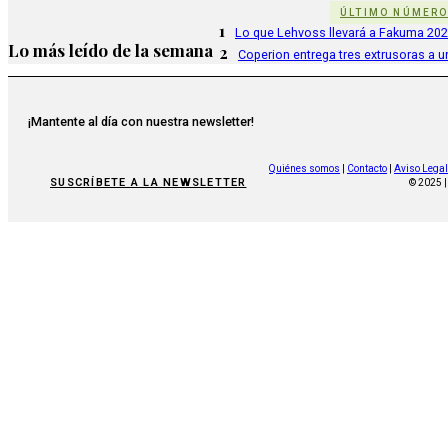
ÚLTIMO NÚMER
1
Lo que Lehvoss llevará a Fakuma 20
Lo más leído de la semana
2
Coperion entrega tres extrusoras a u
¡Mantente al día con nuestra newsletter!
Quiénes somos
|
Contacto
|
Aviso Legal
SUSCRÍBETE A LA NEWSLETTER
© 2025 