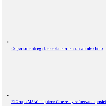
Coperion entrega tres extrusoras a un cliente chino
El Grupo MAAG adquiere Cloeren y refuerza su posic