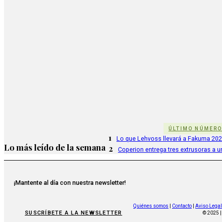
ÚLTIMO NÚMER
1
Lo que Lehvoss llevará a Fakuma 20
Lo más leído de la semana
2
Coperion entrega tres extrusoras a u
¡Mantente al día con nuestra newsletter!
Quiénes somos
|
Contacto
|
Aviso Legal
SUSCRÍBETE A LA NEWSLETTER
© 2025 