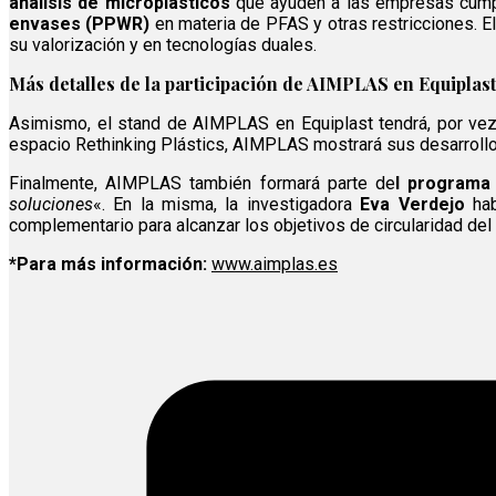
análisis de microplásticos
que ayuden a las empresas cumpl
envases (PPWR)
en materia de PFAS y otras restricciones. E
su valorización y en tecnologías duales.
Más detalles de la participación de AIMPLAS en Equiplas
Asimismo, el stand de AIMPLAS en Equiplast tendrá, por vez
espacio Rethinking Plástics, AIMPLAS mostrará sus desarrollos
Finalmente, AIMPLAS también formará parte de
l programa 
soluciones
«. En la misma, la investigadora
Eva Verdejo
ha
complementario para alcanzar los objetivos de circularidad del 
*Para más información:
www.aimplas.es